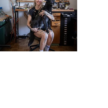
Wer ist Lio?
"Hi! Ich bin Leonora oder Lio, die
Gründerin, Designerin und
selbstgelehrte Schmuckkünstlerin von
Lio Works und seit mittlerweile 10